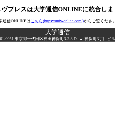
ヴプレスは大学通信ONLINEに統合し
学通信ONLINEは
こちら(https://univ-online.com/)
からご覧くださ
大学通信
01-0051 東京都千代田区神田神保町3‐2‐3 Daiwa神保町3丁目ビ